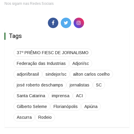
Nos sigam nas Redes Sociais
Tags
37º PRÊMIO FIESC DE JORNALISMO
Federação das Industrias
Adjori/sc
adjori/brasil
sindejor/sc
ailton carlos coelho
josé roberto deschamps
jornalistas
SC
Santa Catarina
imprensa
ACI
Gilberto Seleme
Florianópolis
Apiúna
Ascurra
Rodeio