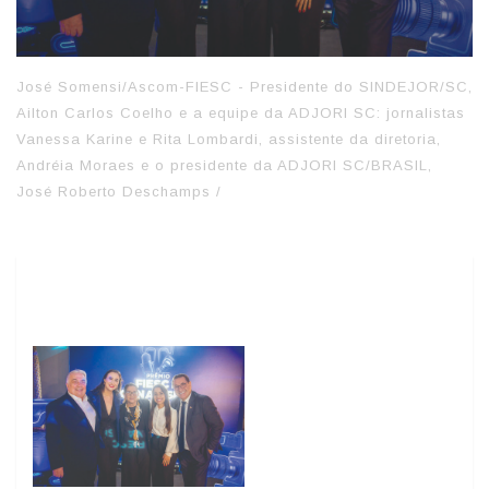
José Somensi/Ascom-FIESC - Presidente do SINDEJOR/SC,
Ailton Carlos Coelho e a equipe da ADJORI SC: jornalistas
Vanessa Karine e Rita Lombardi, assistente da diretoria,
Andréia Moraes e o presidente da ADJORI SC/BRASIL,
José Roberto Deschamps /