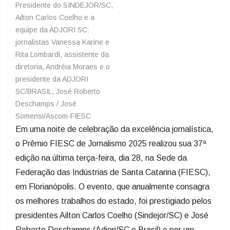
Presidente do SINDEJOR/SC,
Ailton Carlos Coelho e a
equipe da ADJORI SC:
jornalistas Vanessa Karine e
Rita Lombardi, assistente da
diretoria, Andréia Moraes e o
presidente da ADJORI
SC/BRASIL, José Roberto
Deschamps /
José
Somensi/Ascom-FIESC
​​Em uma noite de celebração da excelência jornalística,
o Prêmio FIESC de Jornalismo 2025 realizou sua 37ª
edição na última terça-feira, dia 28, na Sede da
Federação das Indústrias de Santa Catarina (FIESC),
em Florianópolis. O evento, que anualmente consagra
os melhores trabalhos do estado, foi prestigiado pelos
presidentes Ailton Carlos Coelho (Sindejor/SC) e José
Roberto Deschamps (Adjori/SC e Brasil) e por um